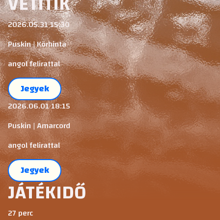
VETÍTIK
2026.05.31 15:30
Puskin | Körhinta
angol felirattal
Jegyek
2026.06.01 18:15
Puskin | Amarcord
angol felirattal
Jegyek
JÁTÉKIDŐ
27 perc