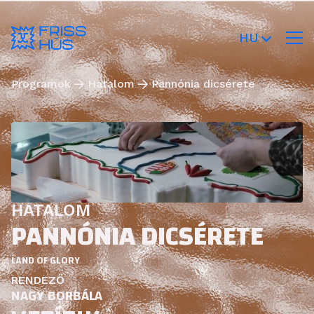
HU
Programok
Hatalom
Pannónia dicsérete
HATALOM
PANNÓNIA DICSÉRETE
LAND OF GLORY
RENDEZŐ
NAGY BORBÁLA