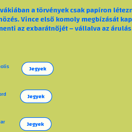
ovákiában a törvények csak papíron létez
nözés. Vince első komoly megbízását kapj
enti az exbarátnőjét – vállalva az árulá
olis
Jegyek
ord
Jegyek
ar
Jegyek