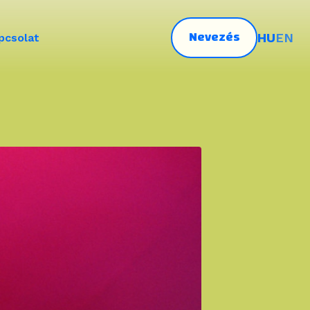
Nevezés
HU
EN
pcsolat