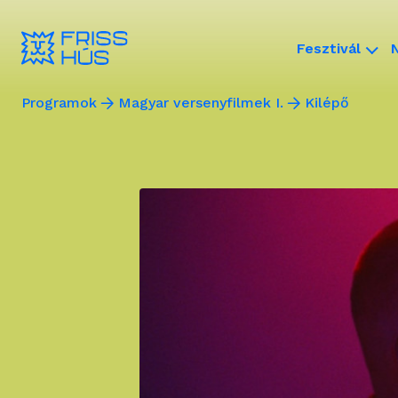
Fesztivál
Programok
Magyar versenyfilmek I.
Kilépő