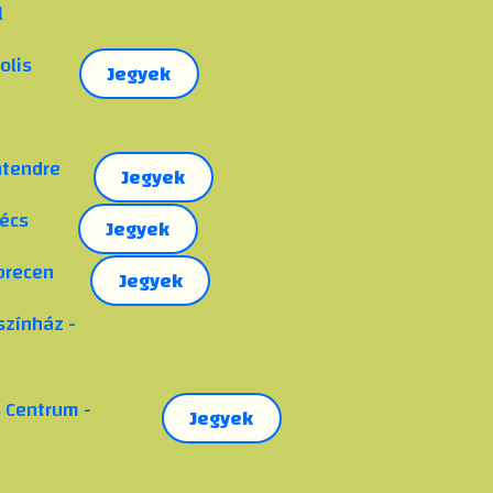
l
olis
Jegyek
ntendre
Jegyek
Pécs
Jegyek
brecen
Jegyek
zínház -
 Centrum -
Jegyek