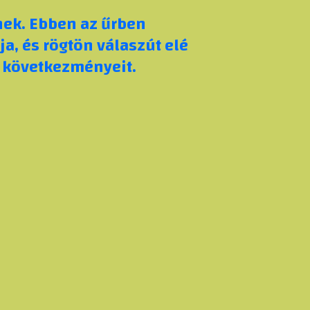
nek. Ebben az űrben
a, és rögtön válaszút elé
s következményeit.