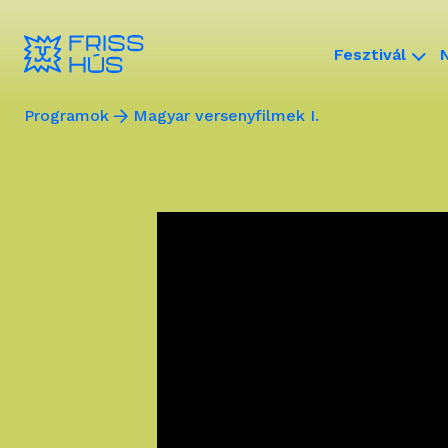
Fesztivál
Programok
Magyar versenyfilmek I.