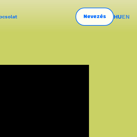
Nevezés
HU
EN
pcsolat