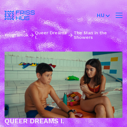
HU
Queer Dreams
The Man in the
Programok
I.
Showers
QUEER DREAMS I.