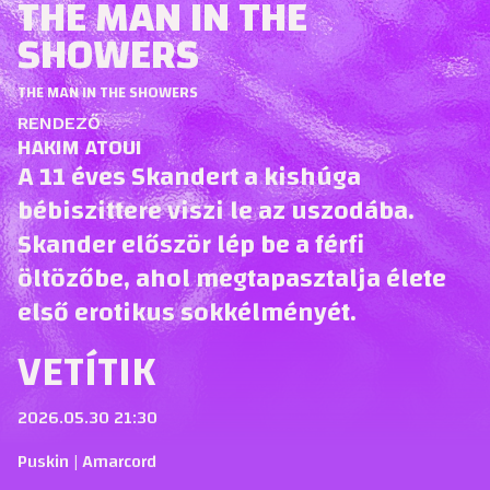
THE MAN IN THE
SHOWERS
THE MAN IN THE SHOWERS
RENDEZŐ
HAKIM ATOUI
A 11 éves Skandert a kishúga
bébiszittere viszi le az uszodába.
Skander először lép be a férfi
öltözőbe, ahol megtapasztalja élete
első erotikus sokkélményét.
VETÍTIK
2026.05.30 21:30
Puskin | Amarcord