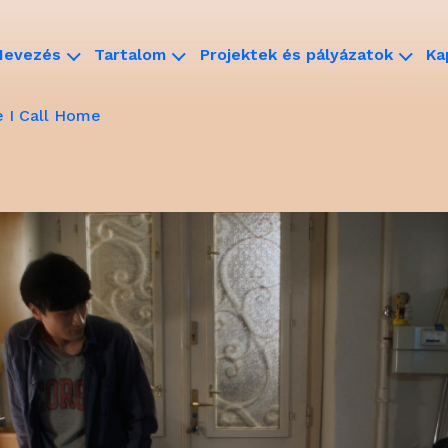
Nevezés
Tartalom
Projektek és pályázatok
Ka
 I Call Home