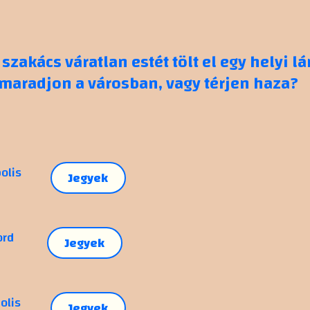
szakács váratlan estét tölt el egy helyi 
maradjon a városban, vagy térjen haza?
olis
Jegyek
ord
Jegyek
olis
Jegyek