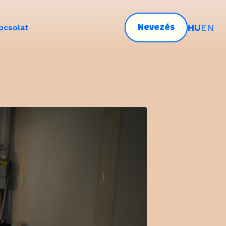
Nevezés
HU
EN
pcsolat