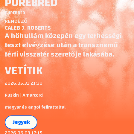
PUREBRED
PUREBRED
RENDEZŐ
CALEB J. ROBERTS
A hőhullám közepén egy terhességi
teszt elvégzése után a transznemű
férfi visszatér szeretője lakásába.
VETÍTIK
2026.05.31 21:30
Puskin | Amarcord
magyar és angol felirattaltal
Jegyek
2026.06.03 17:15