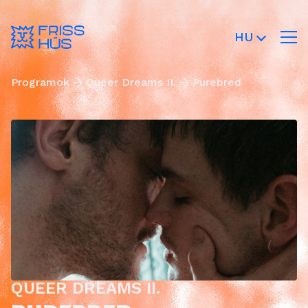
HU
Programok
Queer Dreams II.
Purebred
QUEER DREAMS II.