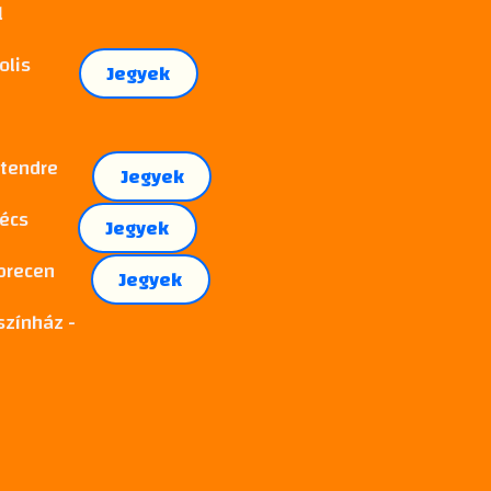
l
olis
Jegyek
ntendre
Jegyek
Pécs
Jegyek
ebrecen
Jegyek
zínház -