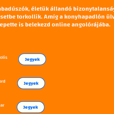
abadúszók, életük állandó bizonytalanság
setbe torkollik. Amíg a konyhapadlón ülv
pette is belekezd online angolórájába.
olis
Jegyek
ord
Jegyek
ar
Jegyek