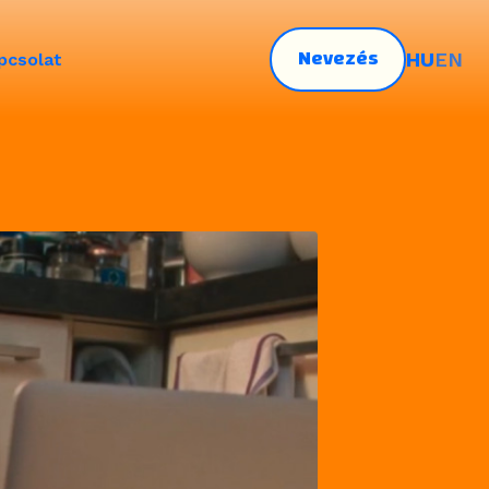
Nevezés
HU
EN
pcsolat