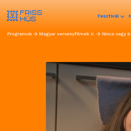
Fesztivál
Programok
Magyar versenyfilmek II.
Nincs nagy b