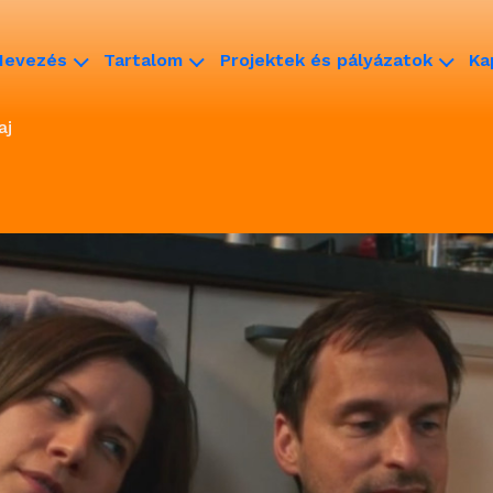
Nevezés
Tartalom
Projektek és pályázatok
Ka
aj