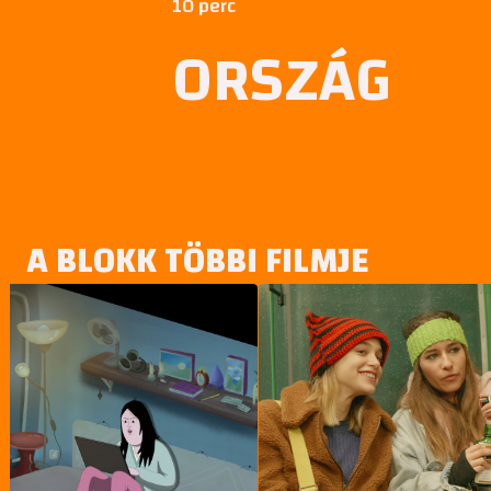
10 perc
ORSZÁG
A BLOKK TÖBBI FILMJE