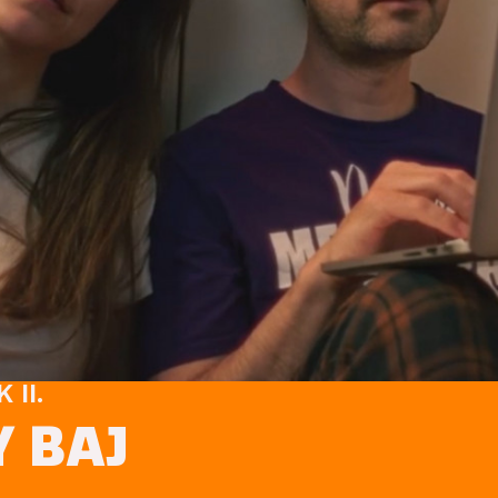
II.
 BAJ