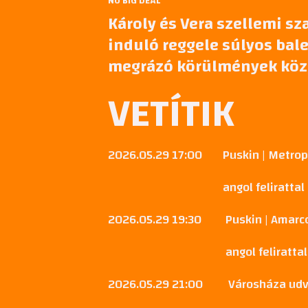
NO BIG DEAL
Károly és Vera szellemi sz
induló reggele súlyos bale
megrázó körülmények köze
VETÍTIK
2026.05.29 17:00
Puskin | Metrop
angol felirattal
2026.05.29 19:30
Puskin | Amarc
angol felirattal
2026.05.29 21:00
Városháza udv