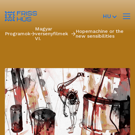
HU
Magyar
Hopemachine or the
Programok
versenyfilmek
new sensibilities
VI.