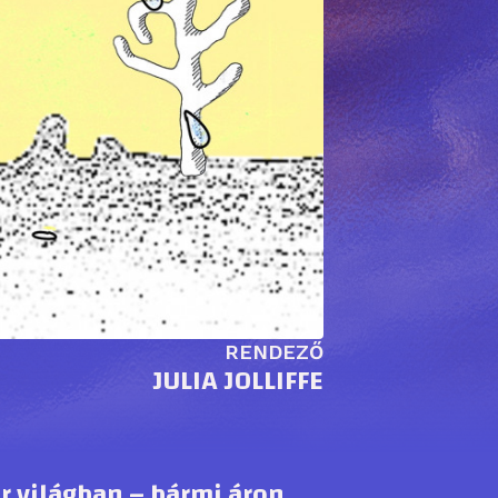
RENDEZŐ
JULIA JOLLIFFE
r világban – bármi áron.