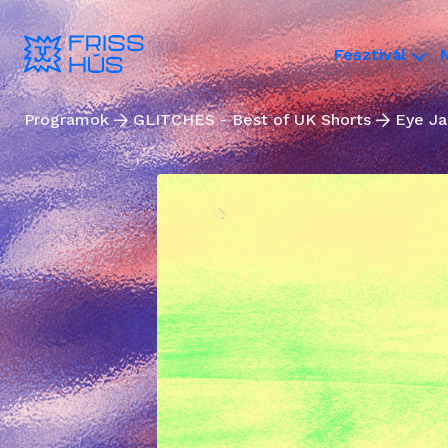
Fesztivál
Programok
GLITCHES - Best of UK Shorts
Eye J