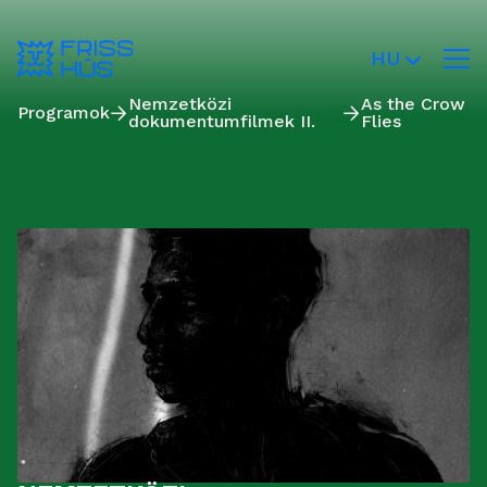
HU
Nemzetközi
As the Crow
Programok
dokumentumfilmek II.
Flies