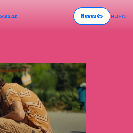
Nevezés
HU
EN
pcsolat