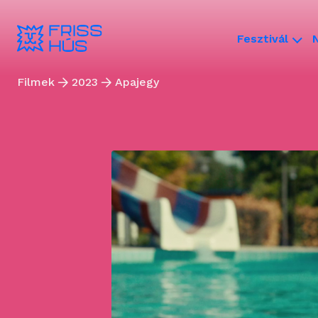
Fesztivál
Filmek
2023
Apajegy