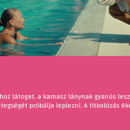
hoz látogat, a kamasz lánynak gyanús lesz 
tegségét próbálja leplezni. A titkolózás ék