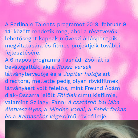
A Berlinale Talents programot 2019. február 9-
14. között rendezik meg, ahol a ré
sztvevők
lehetőséget kapnak művészi álláspontjaik
megvitatására és filmes projektjeik további
fejlesztésére.
A 6 napos programra Tasnádi Zsófiát is
beválogatták, aki a
Rossz versek
látványtervezője és a
Jupiter holdja
art
directora, mellette pedig olyan rövidfilmek
látványáért volt felelős, mint Freund Ádám
diák-Oscarra jelölt
Földiek
című kisfilmje,
valamint Szilágyi Fanni
A csatárnő bal lába
életveszélyes
, a
Minden vonal
, a
Fehér farkas
és
a
Kamaszkor vége
című rövidfilmje.