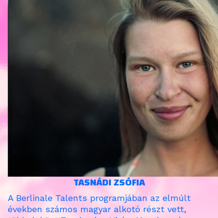
TASNÁDI ZSÓFIA
A Berlinale Talents programjában az elmúlt
években számos magyar alkotó részt vett,