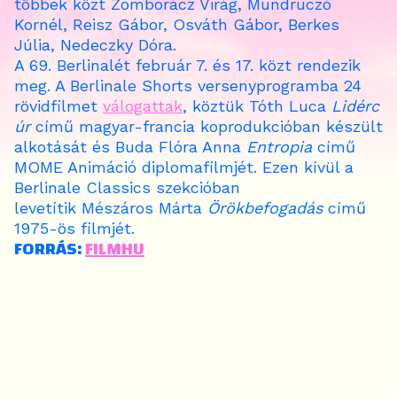
többek közt Zomborácz Virág, Mundruczó
Kornél, Reisz Gábor, Osváth Gábor, Berkes
Júlia, Nedeczky Dóra.
A 69. Berlinalét február 7. és 17. közt rendezik
meg. A Berlinale Shorts versenyprogramba 24
rövidfilmet
válogattak
, köztük Tóth Luca
Lidérc
úr
című magyar-francia koprodukcióban készült
alkotását és Buda Flóra Anna
Entropia
című
MOME Animáció diplomafilmjét. Ezen kívül a
Berlinale Classics szekcióban
levetítik Mészáros Márta
Örökbefogadás
című
1975-ös filmjét.
FORRÁS:
FILMHU