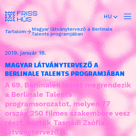
HU
Magyar látványtervező a Berlinale
Tartalom
Talents programjában
2019. január 18.
MAGYAR LÁTVÁNYTERVEZŐ A
BERLINALE TALENTS PROGRAMJÁBAN
A 69. Berlinalén ismét megrendezik
a Berlinale Talents
programsorozatot, melyen 77
ország 250 filmes szakembere vesz
részt, köztük Tasnádi Zsófia
látványtervező is.