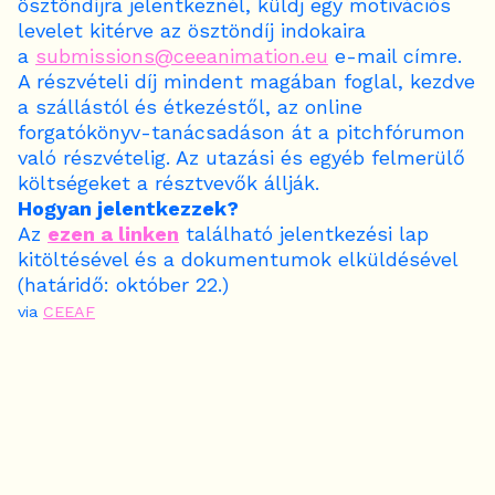
ösztöndíjra jelentkeznél, küldj egy motivációs
levelet kitérve az ösztöndíj indokaira
a
submissions@ceeanimation.eu
e-mail címre.
A részvételi díj mindent magában foglal, kezdve
a szállástól és étkezéstől, az online
forgatókönyv-tanácsadáson át a pitchfórumon
való részvételig. Az utazási és egyéb felmerülő
költségeket a résztvevők állják.
Hogyan jelentkezzek?
Az
ezen a linken
található jelentkezési lap
kitöltésével és a dokumentumok elküldésével
(határidő: október 22.)
via
CEEAF