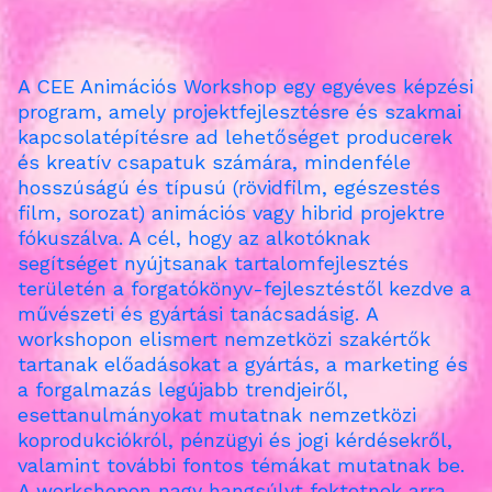
A CEE Animációs Workshop egy egyéves képzési
program, amely projektfejlesztésre és szakmai
kapcsolatépítésre ad lehetőséget producerek
és kreatív csapatuk számára, mindenféle
hosszúságú és típusú (rövidfilm, egészestés
film, sorozat) animációs vagy hibrid projektre
fókuszálva. A cél, hogy az alkotóknak
segítséget nyújtsanak tartalomfejlesztés
területén a forgatókönyv-fejlesztéstől kezdve a
művészeti és gyártási tanácsadásig.
A
workshopon elismert nemzetközi szakértők
tartanak előadásokat a gyártás, a marketing és
a forgalmazás legújabb trendjeiről,
esettanulmányokat mutatnak nemzetközi
koprodukciókról, pénzügyi és jogi kérdésekről,
valamint további fontos témákat mutatnak be.
A workshopon nagy hangsúlyt fektetnek arra,