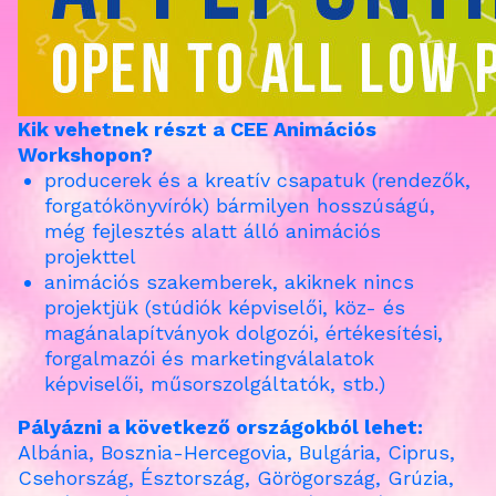
Kik vehetnek részt a CEE Animációs
Workshopon?
producerek és a kreatív csapatuk (rendezők,
forgatókönyvírók) bármilyen hosszúságú,
még fejlesztés alatt álló animációs
projekttel
animációs szakemberek, akiknek nincs
projektjük (stúdiók képviselői, köz- és
magánalapítványok dolgozói, értékesítési,
forgalmazói és marketingválalatok
képviselői, műsorszolgáltatók, stb.)
Pályázni a következő országokból lehet:
Albánia, Bosznia-Hercegovia, Bulgária, Ciprus,
Csehország, Észtország, Görögország, Grúzia,