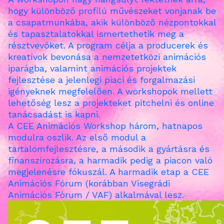
hogy különböző profilú művészeket vonjanak be
a csapatmunkába, akik különböző nézpontokkal
és tapasztalatokkal ismertethetik meg a
résztvevőket. A program célja a producerek és
kreatívok bevonása a nemzetetközi animációs
iparágba, valamint animációs projektek
fejlesztése a jelenlegi piaci és forgalmazási
igényeknek megfelelően. A workshopok mellett
lehetőség lesz a projekteket pitchelni és online
tanácsadást is kapni.
A CEE Animációs Workshop három, hatnapos
modulra oszlik. Az első modul a
tartalomfejlesztésre, a második a gyártásra és
finanszírozásra, a harmadik pedig a piacon való
megjelenésre fókuszál. A harmadik etap a CEE
Animációs Fórum (korábban Visegrádi
Animációs Fórum / VAF) alkalmával lesz.