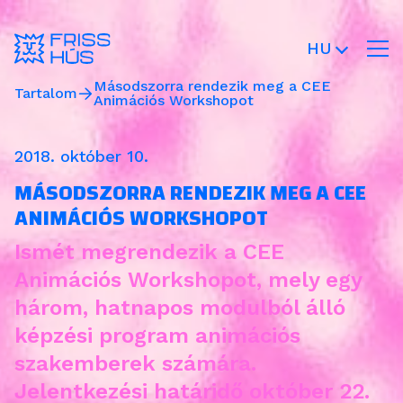
HU
Másodszorra rendezik meg a CEE
Tartalom
Animációs Workshopot
2018. október 10.
MÁSODSZORRA RENDEZIK MEG A CEE
ANIMÁCIÓS WORKSHOPOT
Ismét megrendezik a CEE
Animációs Workshopot, mely egy
három, hatnapos modulból álló
képzési program animációs
szakemberek számára.
Jelentkezési határidő október 22.