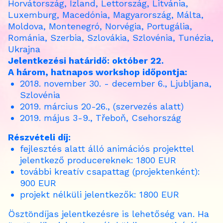
Horvátország, Izland, Lettország, Litvánia,
Luxemburg, Macedónia, Magyarország, Málta,
Moldova, Montenegró, Norvégia, Portugália,
Románia, Szerbia, Szlovákia, Szlovénia, Tunézia,
Ukrajna
Jelentkezési határidő: október 22.
A három, hatnapos workshop időpontja:
2018. november 30. - december 6., Ljubljana,
Szlovénia
2019. március 20-26., (szervezés alatt)
2019. május 3-9., Třeboň, Csehország
Részvételi díj:
fejlesztés alatt álló animációs projekttel
jelentkező producereknek: 1800 EUR
további kreatív csapattag (projektenként):
900 EUR
projekt nélküli jelentkezők: 1800 EUR
Ösztöndíjas jelentkezésre is lehetőség van. Ha