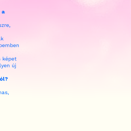
e
 a
szre,
ak
repemben
s képet
lyen új
ól?
mas,