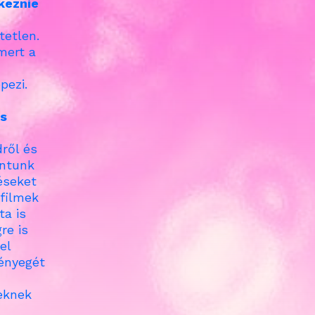
keznie
tetlen.
mert a
épezi.
is
ről és
ontunk
éseket
 filmek
a is
re is
el
lényegét
eknek