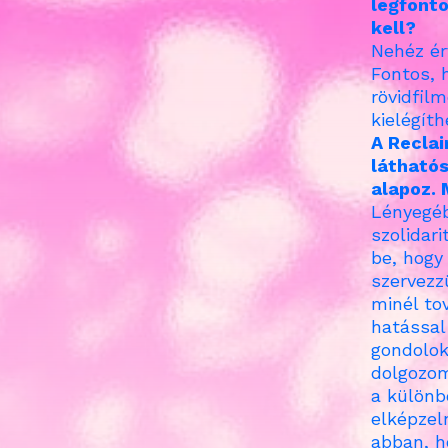
legfonto
kell?
Nehéz ér
Fontos, 
rövidfil
kielégíth
A Recla
láthatós
alapoz. 
Lényegéb
szolidar
be, hogy
szervezz
minél to
hatással
gondolok
dolgozom
a különb
elképzel
abban, h