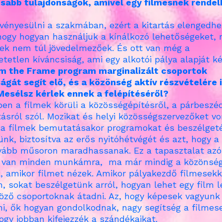
sabb tulajdonságok, amivel egy filmesnek rendel
vényesülni a szakmában, ezért a kitartás elengedhe
hogy hogyan használjuk a kínálkozó lehetőségeket, 
mek nem túl jövedelmezőek. És ott van még a
etetlen kíváncsiság, ami egy alkotói pálya alapját k
im the Frame program marginalizált csoportok
ágát segít elő, és a közönség aktív részvételére 
Mesélsz kérlek ennek a felépítéséről?
en a filmek körüli a közösségépítésről, a párbeszéd
itásról szól. Mozikat és helyi közösségszervezőket v
 a filmek bemutatásakor programokat és beszélget
ünk, biztosítva az erős nyitóhétvégét és azt, hogy a
vább műsoron maradhassanak. Ez a tapasztalat azót
 van minden munkámra, ma már mindig a közönség
, amikor filmet nézek. Amikor pályakezdő filmesekk
, sokat beszélgetünk arról, hogyan lehet egy film 
öző csoportoknak átadni. Az, hogy képesek vagyunk
ni, ők hogyan gondolkodnak, nagy segítség a filmes
ogy jobban kifejezzék a szándékaikat.