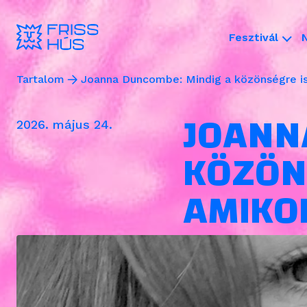
Fesztivál
Tartalom
Joanna Duncombe: Mindig a közönségre is
JOANN
2026. május 24.
KÖZÖN
AMIKOR