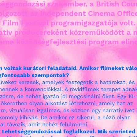
séggondozási szakember, a British Coun
olgozott az Independent Cinema Office
Film Festival programigazgatója volt.
atív producereként közreműködött a 
ame közönségfejlesztési program elin
 voltak kurátori feladataid. Amikor filmeket vál
egfontosabb szempontok?
veket keresek, amelyek feszegetik a határokat, és
nnek a konvenciókkal. A rövidfilmek terepet adna
zésre, de nehéz igazán jól megcsinálni őket. Egy 10–
dőkeretben olyan alkotást létrehozni, amely hat az
e, vizuálisan izgalmas, és közben egy narratív ívet i
komoly kihívás. De amikor ez sikerül, a néző olyan
sal távozik, amit nehéz felülmúlni.
 tehetséggondozással foglalkozol. Mik szerinted