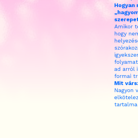
Hogyan n
„hagyom
szerepet
Amikor t
hogy nem
helyezés
szórakoz
igyeksze
folyamat
ad arról 
formai t
Mit várs
Nagyon v
elkötelez
tartalma