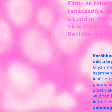
Film- és tehet
tanácsadója. D
a London Short 
View Films kre
Reclaim the Fr
Korábban
mik a l
Olyan mű
szembeme
kísérlete
perces i
érzelmekr
valóban 
katarzis
Jelenleg