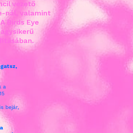
cil vezető
-nál, valamint
 A Birds Eye
nagysikerű
dításában.
ogatsz,
k a
15
s bejár,
 a