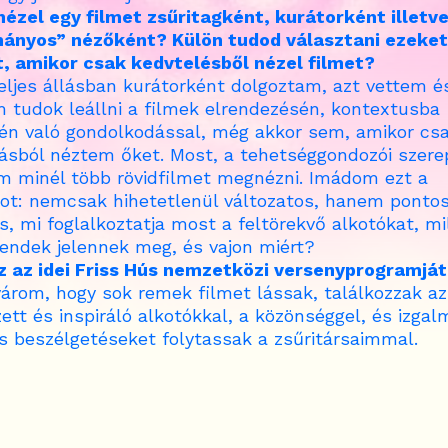
ézel egy filmet zsűritagként, kurátorként illetv
ányos” nézőként? Külön tudod választani ezeket
, amikor csak kedvtelésből nézel filmet?
eljes állásban kurátorként dolgoztam, azt vettem é
 tudok leállni a filmek elrendezésén, kontextusba
én való gondolkodással, még akkor sem, amikor cs
ásból néztem őket. Most, a tehetséggondozói sze
m minél több rövidfilmet megnézni. Imádom ezt a
ot: nemcsak hihetetlenül változatos, hanem ponto
is, mi foglalkoztatja most a feltörekvő alkotókat, mi
rendek jelennek meg, és vajon miért?
z az idei Friss Hús nemzetközi versenyprogramját
árom, hogy sok remek filmet lássak, találkozzak az
ett és inspiráló alkotókkal, a közönséggel, és izgal
s beszélgetéseket folytassak a zsűritársaimmal.