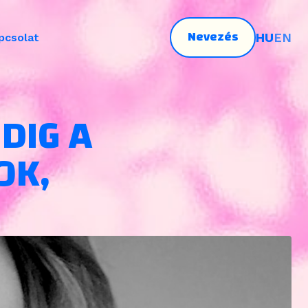
Nevezés
HU
EN
pcsolat
DIG A
OK,