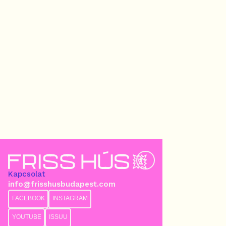
Kapcsolat
info@frisshusbudapest.com
FACEBOOK
INSTAGRAM
YOUTUBE
ISSUU