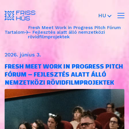
HU
Fresh Meet Work in Progress Pitch Fórum
Tartalom
– Fejlesztés alatt álló nemzetközi
rövidfilmprojektek
2026. június 3.
FRESH MEET WORK IN PROGRESS PITCH
FÓRUM – FEJLESZTÉS ALATT ÁLLÓ
NEMZETKÖZI RÖVIDFILMPROJEKTEK