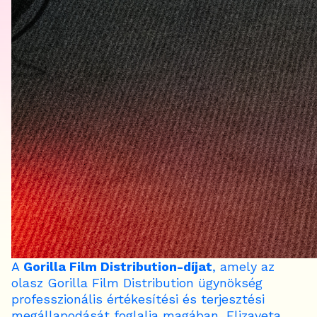
A
Gorilla Film Distribution-díjat
, amely az
olasz Gorilla Film Distribution ügynökség
professzionális értékesítési és terjesztési
megállapodását foglalja magában, Elizaveta