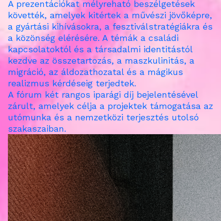
A prezentációkat mélyreható beszélgetések
követték, amelyek kitértek a művészi jövőképre,
a gyártási kihívásokra, a fesztiválstratégiákra és
a közönség elérésére. A témák a családi
kapcsolatoktól és a társadalmi identitástól
kezdve az összetartozás, a maszkulinitás, a
migráció, az áldozathozatal és a mágikus
realizmus kérdéseig terjedtek.
A fórum két rangos iparági díj bejelentésével
zárult, amelyek célja a projektek támogatása az
utómunka és a nemzetközi terjesztés utolsó
szakaszaiban.