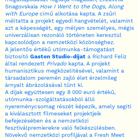
Snagovskaia
How I Went to the Dogs, Along
with Europe
című alkotása kapta. A zsűri
méltatta a projekt egyedi hangvételét, valamint
azt a képességét, egy mélyen személyes, mégis
univerzálisan rezonáló történeten keresztül
kapcsolódjon a nemzetközi közönséghez.
A jelentős értékű utómunka-támogatást
biztosító
Gaston Studio-díjat
a Richard Feliz
által rendezett
Privado
kapta. A projekt
humanisztikus megközelítésével, valamint a
társadalom peremén zajló élet érzelmileg
árnyalt ábrázolásával tűnt ki.
A díjak együttesen egy 8 000 euró értékű,
utómunka-szolgáltatásokból álló
nyereménycsomag részét képezik, amely segíti
a kiválasztott filmeseket projektjeik
befejezésében és a nemzetközi
fesztiválpremierekre való felkészülésben.
Növekvő nemzetközi profiljával a Fresh Meet