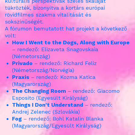
kulturális perspektívák széles skáláját
tükrözték, bizonyítva a kortárs európai
rövidfilmes szakma vitalitását és
sokszínűségét.
A fórumon bemutatott hat projekt a következő
volt:
How I Went to the Dogs, Along with Europe
– rendező: Elizaveta Snagovskaia
(Németország)
Privado
– rendező: Richard Feliz
(Németország/Norvégia)
Praxis
– rendező: Kozma Katica
(Magyarország)
The Changing Room
– rendező: Giacomo
Esposito (Egyesült Királyság)
Things I Don't Understand
– rendező:
Andrej Zelenec (Szlovákia)
Fog
– rendező: Bohl Katalin Blanka
(Magyarország/Egyesült Királyság)