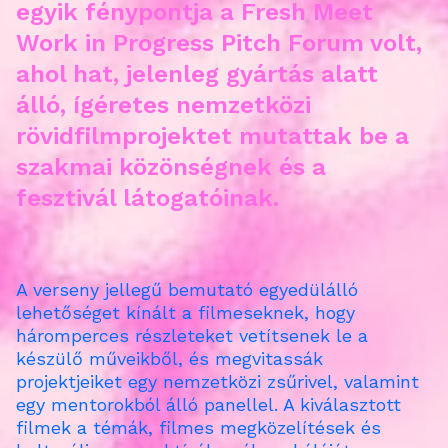
egyik fénypontja a Fresh Meet
Work in Progress Pitch Forum volt,
ahol hat, jelenleg gyártás alatt
álló, ígéretes nemzetközi
rövidfilmprojektet mutattak be a
szakmai közönségnek és a
fesztivál látogatóinak.
A verseny jellegű bemutató egyedülálló
lehetőséget kínált a filmeseknek, hogy
háromperces részleteket vetítsenek le a
készülő műveikből, és megvitassák
projektjeiket egy nemzetközi zsűrivel, valamint
egy mentorokból álló panellel. A kiválasztott
filmek a témák, filmes megközelítések és