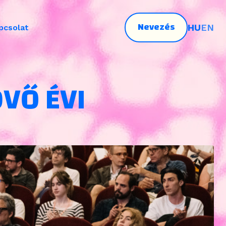
Nevezés
HU
EN
pcsolat
ÖVŐ ÉVI