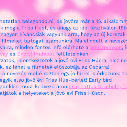
ihetetlen belegondolni, de jövőre már a 15. alkalom
k meg a Friss Húst, és ahogy az idei fesztiválon tö
, nagyon kíváncsiak vagyunk arra, hogy az új korszak
 filmeket tartogat számunkra. Ma elindult a nevezés
iválra, minden fontos infó elérhető a
honlapunkon
, 
way
és
Shortfilmdepot
felületeinken.
atok, jelentkezzetek a jövő évi Friss Húsra, hisz ne
k, ez lehet a filmetek előszobája az Oscarra!
a nevezés mellé rögtön egy jó hírrel is érkezünk: ti
egyik első jövő évi Friss Hús-bérlet! Early bird
égünkkel most kedvező áron
csaphattok le a belépő
atjátok a helyeteket a jövő évi Friss Húson.