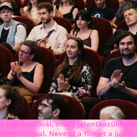
az idei fesztivál, máris jelentkezünk az
formációval. Nevezd a filmet a jubileu