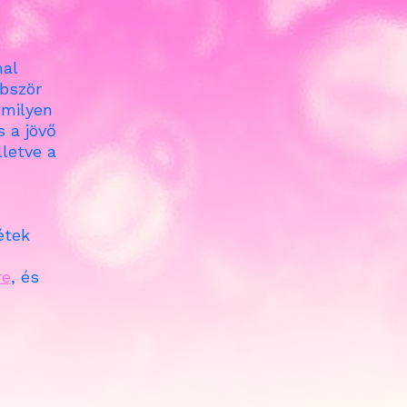
mal
bbször
 milyen
 a jövő
illetve a
étek
re
, és