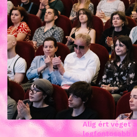
Alig ért véget 
legfontosabb in