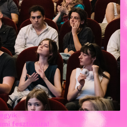
 egyik
mi fesztiválra!