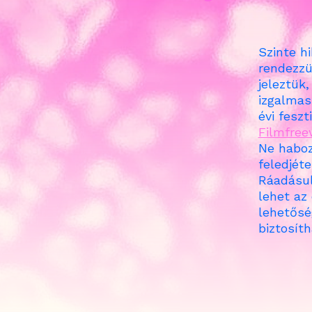
Szinte h
rendezzü
jeleztük
izgalmas
évi feszt
Filmfree
Ne habozz
feledjéte
Ráadásul 
lehet az 
lehetős
biztosíth