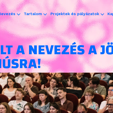
Nevezés
Tartalom
Projektek és pályázatok
Ka
LT A NEVEZÉS A J
HÚSRA!