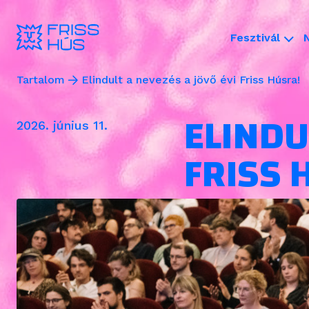
Fesztivál
Tartalom
Elindult a nevezés a jövő évi Friss Húsra!
ELINDU
2026. június 11.
FRISS 