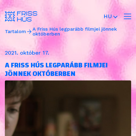
HU
A Friss Hús legparább filmjei jönnek
Tartalom
októberben
2021. október 17.
A FRISS HÚS LEGPARÁBB FILMJEI
JÖNNEK OKTÓBERBEN