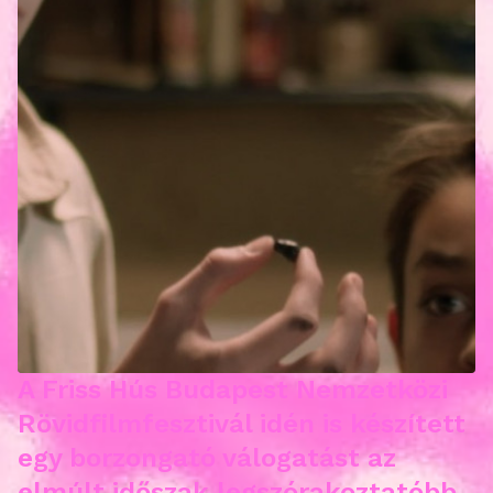
A Friss Hús Budapest Nemzetközi
Rövidfilmfesztivál idén is készített
egy borzongató válogatást az
elmúlt időszak legszórakoztatóbb