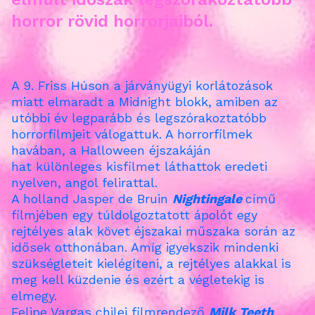
horror rövid horrorjaiból.
A 9. Friss Húson a járványügyi korlátozások
miatt elmaradt a Midnight blokk, amiben az
utóbbi év legparább és legszórakoztatóbb
horrorfilmjeit válogattuk. A horrorfilmek
havában, a Halloween éjszakáján
hat
különleges kisfilmet láthattok eredeti
nyelven, angol felirattal.
A holland
Jasper de Bruin
Nightingale
című
filmjében egy túldolgoztatott ápolót egy
rejtélyes alak követ éjszakai műszaka során az
idősek otthonában. Amíg igyekszik mindenki
szükségleteit kielégíteni, a rejtélyes alakkal is
meg kell küzdenie és ezért a végletekig is
elmegy.
Felipe Vargas chilei filmrendező
Milk Teeth