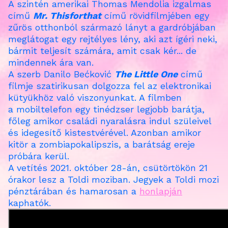
A szintén amerikai
Thomas Mendolia
izgalmas
című
Mr. Thisforthat
című rövidfilmjében egy
zűrös otthonból származó lányt a gardróbjában
meglátogat egy rejtélyes lény, aki azt ígéri neki,
bármit teljesít számára, amit csak kér... de
mindennek ára van.
A szerb
Danilo Bećković
The Little One
című
filmje szatirikusan dolgozza fel az elektronikai
kütyükhöz való viszonyunkat. A filmben
a
mobiltelefon egy tinédzser legjobb barátja,
főleg amikor családi nyaralásra indul szüleivel
és idegesítő kistestvérével. Azonban amikor
kitör a zombiapokalipszis, a barátság ereje
próbára kerül.
A vetítés 2021. október 28-án, csütörtökön 21
órakor lesz a Toldi moziban. Jegyek a Toldi mozi
pénztárában és hamarosan a
honlapján
kaphatók.