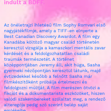
indult a BDFF.
Az önéletrajzi ihletésű film Sophy Romvari első
nagyjátékfilmje, amely a TIFF-en elnyerte a
Best Canadian Discovery Awardot. A film egy
Kanadába költöző magyar család történetén
keresztül vizsgálja a kamaszkori mentális zavar
kérdését és a feldolgozhatatlan családi
traumák természetét. A történet
középpontjában Jeremy áll, akit húga, Sasha
gyermeki nézőpontján keresztül látunk, majd
évtizedekkel később a felnőtt Sasha már
filmkészítőként próbálja értelmezni és
feldolgozni múltját. A film merészen ötvözi a
fikciót és a dokumentarista eszközöket, hiszen
valódi szakembereket szólaltat meg, a rendező
alteregója pedig szó szerint belép saját
emlékeibe.