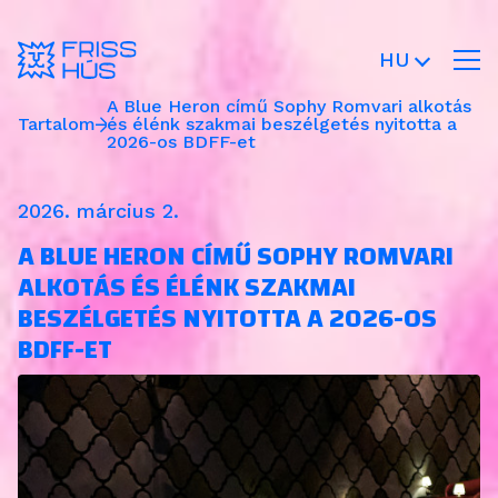
HU
A Blue Heron című Sophy Romvari alkotás
Tartalom
és élénk szakmai beszélgetés nyitotta a
2026-os BDFF-et
2026. március 2.
A BLUE HERON CÍMŰ SOPHY ROMVARI
ALKOTÁS ÉS ÉLÉNK SZAKMAI
BESZÉLGETÉS NYITOTTA A 2026-OS
BDFF-ET