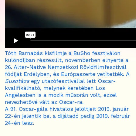
Tóth Barnabás kisfilmje a BuSho fesztiválon
különdíjban részesült, novemberben elnyerte a
26. Alter-Native Nemzetközi Rövidfilmfesztivál
fődíját Erdélyben, és Európaszerte vetítették.
A
Susotázs
egy utazófesztivállal lett Oscar-
kvalifikálható, melynek keretében Los
Angelesben is a mozik műsorán volt, ezzel
nevezhetővé vált az Oscar-ra.
A 91. Oscar-gála hivatalos jelöltjeit 2019. január
22-én jelentik be, a díjátadó pedig 2019. február
24-én lesz.