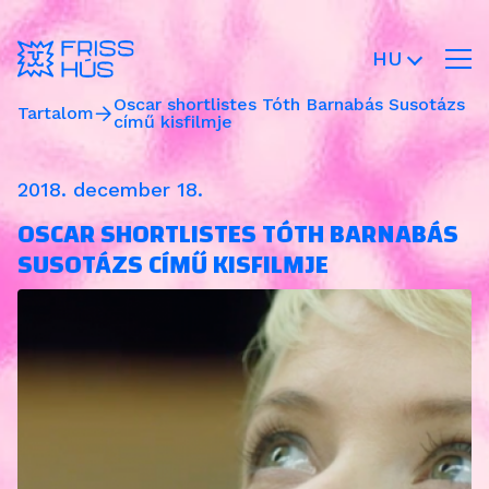
HU
Oscar shortlistes Tóth Barnabás Susotázs
Tartalom
című kisfilmje
2018. december 18.
OSCAR SHORTLISTES TÓTH BARNABÁS
SUSOTÁZS CÍMŰ KISFILMJE