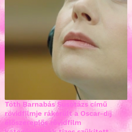
Tóth Barnabás Susotázs című
rövidfilmje rákerült a Oscar-díj
élőszereplős rövidfilm
kategóriájának tízes szűkített