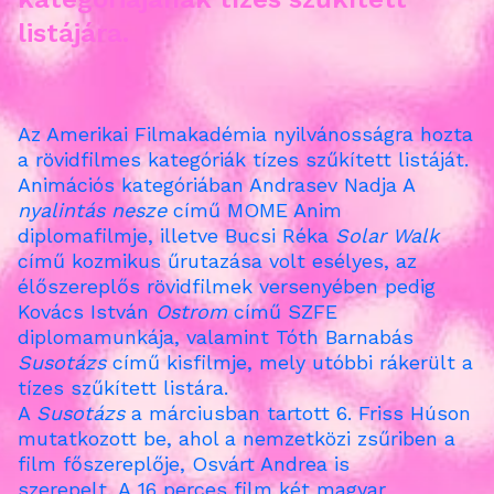
listájára.
Az Amerikai Filmakadémia nyilvánosságra hozta
a rövidfilmes kategóriák tízes szűkített listáját.
Animációs kategóriában Andrasev Nadja A
nyalintás nesze
című MOME Anim
diplomafilmje, illetve Bucsi Réka
Solar Walk
című kozmikus űrutazása volt esélyes, az
élőszereplős rövidfilmek versenyében pedig
Kovács István
Ostrom
című SZFE
diplomamunkája, valamint Tóth Barnabás
Susotázs
című kisfilmje, mely utóbbi rákerült a
tízes szűkített listára.
A
Susotázs
a márciusban tartott 6. Friss Húson
mutatkozott be, ahol a nemzetközi zsűriben a
film főszereplője, Osvárt Andrea is
szerepelt. A
16 perces film két magyar