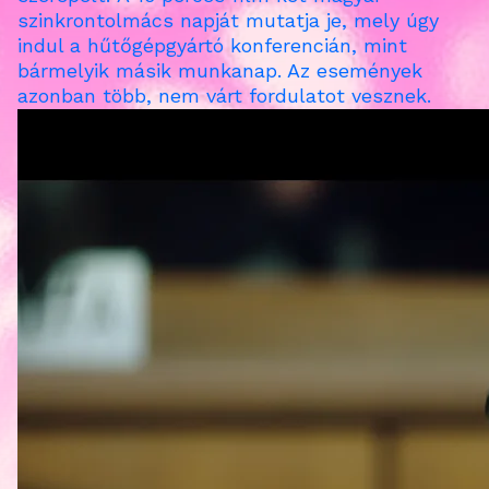
szinkrontolmács napját mutatja je, mely úgy
indul a hűtőgépgyártó konferencián, mint
bármelyik másik munkanap. Az események
azonban több, nem várt fordulatot vesznek.