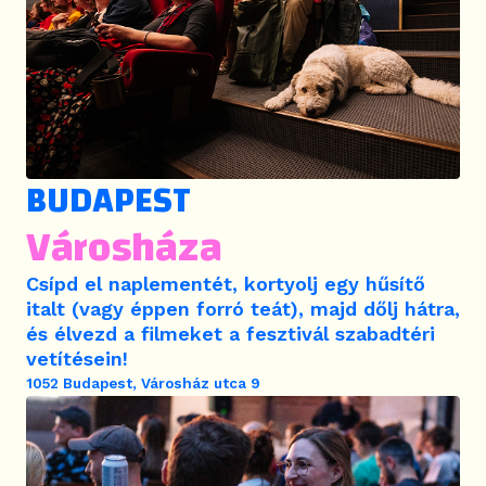
BUDAPEST
Városháza
Csípd el naplementét, kortyolj egy hűsítő
italt (vagy éppen forró teát), majd dőlj hátra,
és élvezd a filmeket a fesztivál szabadtéri
vetítésein!
1052 Budapest, Városház utca 9