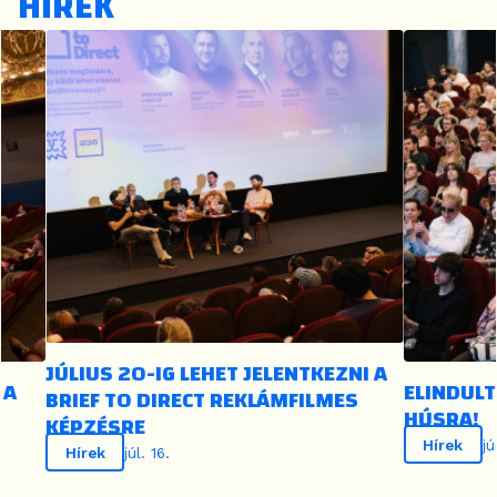
HÍREK
JÚLIUS 20-IG LEHET JELENTKEZNI A
ELINDULT A N
BRIEF TO DIRECT REKLÁMFILMES
HÚSRA!
KÉPZÉSRE
Hírek
jún. 11.
Hírek
júl. 16.