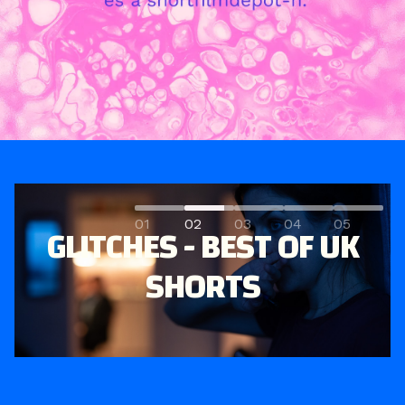
GLITCHES - BEST OF UK
01
02
03
04
05
SHORTS