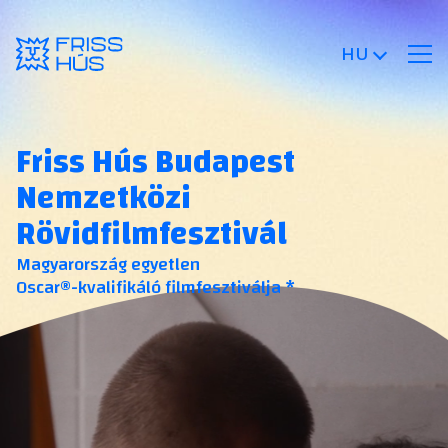
HU
Friss Hús Budapest
Nemzetközi
Rövidfilmfesztivál
Magyarország egyetlen
Oscar®-kvalifikáló filmfesztiválja *