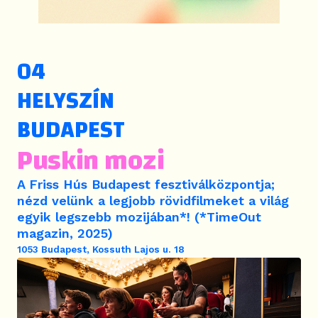
HELYSZÍN
BUDAPEST
Puskin mozi
A Friss Hús Budapest fesztiválközpontja;
nézd velünk a legjobb rövidfilmeket a világ
egyik legszebb mozijában*! (*TimeOut
magazin, 2025)
1053 Budapest, Kossuth Lajos u. 18